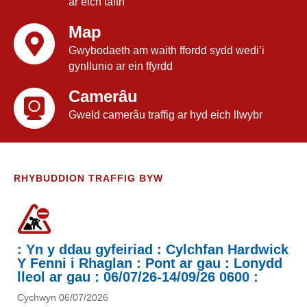
ar eich taith
Map
Gwybodaeth am waith ffordd sydd wedi’i
gynllunio ar ein ffyrdd
Camerâu
Gweld camerâu traffig ar hyd eich llwybr
RHYBUDDION TRAFFIG BYW
: Yn y ddau gyfeiriad : Cylchfan Hardwick
Y Fenni i Rhaglan : Pont ar gau : Lonydd
lleol ar gau : 06/07/26-14/09/26 0600 :
Cychwyn 06/07/2026