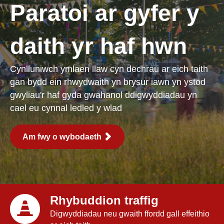
Paratoi ar gyfer y
daith yr haf hwn
Cynlluniwch ymlaen llaw cyn dechrau ar eich taith
gan bydd ein rhwydwaith yn brysur iawn yn ystod
gwyliau'r haf gyda gwahanol ddigwyddiadau yn
cael eu cynnal ledled y wlad
Am fwy o wybodaeth
Rhybuddion traffig
Digwyddiadau neu gwaith ffordd gall effeithio