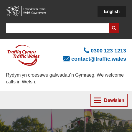
Skip
to
English
main
content
Search
0300 123 1213
contact@traffic.wales
Rydym yn croesawu galwadau’n Gymraeg. We welcome
calls in Welsh.
Dewislen