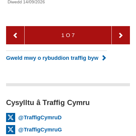
Diwedd 14/09/2026
1
O
7
Gweld mwy o rybuddion traffig byw
Cysylltu â Traffig Cymru
@TraffigCymruD
@TraffigCymruG