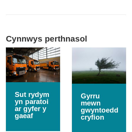
Cynnwys perthnasol
Sut rydym
Gyrru
yn paratoi
mewn
ar gyfer y
gwyntoedd
gaeaf
cryfion