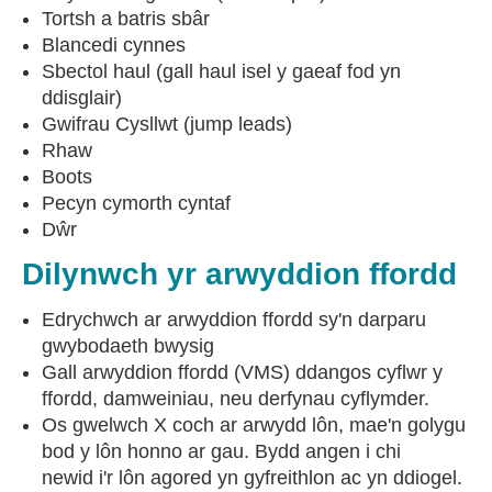
Tortsh a batris sbâr
Blancedi cynnes
Sbectol haul (gall haul isel y gaeaf fod yn
ddisglair)
Gwifrau Cysllwt (jump leads)
Rhaw
Boots
Pecyn cymorth cyntaf
Dŵr
Dilynwch yr arwyddion ffordd
Edrychwch ar arwyddion ffordd sy'n darparu
gwybodaeth bwysig
Gall arwyddion ffordd (VMS) ddangos cyflwr y
ffordd, damweiniau, neu derfynau cyflymder.
Os gwelwch X coch ar arwydd lôn, mae'n golygu
bod y lôn honno ar gau. Bydd angen i chi
newid i'r lôn agored yn gyfreithlon ac yn ddiogel.