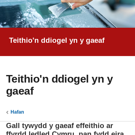
Teithio'n ddiogel yn y gaeaf
Teithio'n ddiogel yn y
gaeaf
Hafan
Gall tywydd y gaeaf effeithio ar
ffyrdd ledled Cymru, pan fydd eira,