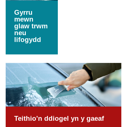
Gyrru
mewn
glaw trwm
neu
lifogydd
Teithio'n ddiogel yn y gaeaf