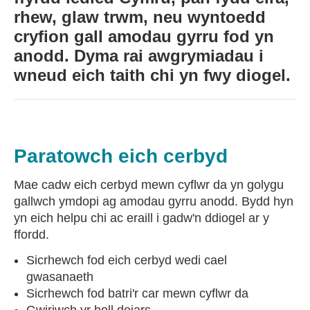
rhew, glaw trwm, neu wyntoedd
cryfion gall amodau gyrru fod yn
anodd. Dyma rai awgrymiadau i
wneud eich taith chi yn fwy diogel.
Paratowch eich cerbyd
Mae cadw eich cerbyd mewn cyflwr da yn golygu
gallwch ymdopi ag amodau gyrru anodd. Bydd hyn
yn eich helpu chi ac eraill i gadw'n ddiogel ar y
ffordd.
Sicrhewch fod eich cerbyd wedi cael
gwasanaeth
Sicrhewch fod batri'r car mewn cyflwr da