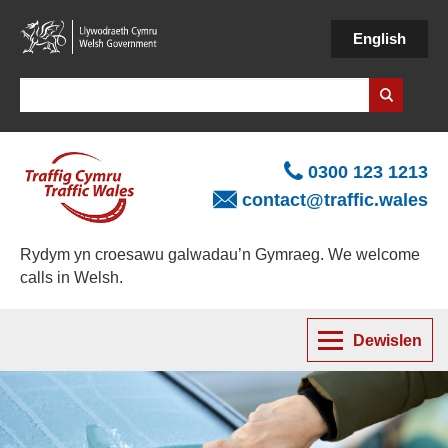
Skip
to
English
main
content
Search
0300 123 1213
contact@traffic.wales
Rydym yn croesawu galwadau’n Gymraeg. We welcome
calls in Welsh.
Dewislen