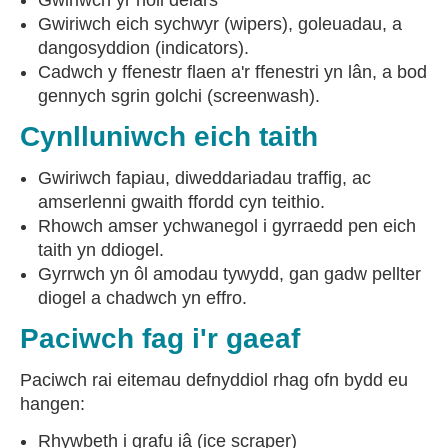
Gwiriwch yr holl deiars
Gwiriwch eich sychwyr (wipers), goleuadau, a
dangosyddion (indicators).
Cadwch y ffenestr flaen a'r ffenestri yn lân, a bod
gennych sgrin golchi (screenwash).
Cynlluniwch eich taith
Gwiriwch fapiau, diweddariadau traffig, ac
amserlenni gwaith ffordd cyn teithio.
Rhowch amser ychwanegol i gyrraedd pen eich
taith yn ddiogel.
Gyrrwch yn ôl amodau tywydd, gan gadw pellter
diogel a chadwch yn effro.
Paciwch fag i'r gaeaf
Paciwch rai eitemau defnyddiol rhag ofn bydd eu
hangen:
Rhywbeth i grafu iâ (ice scraper)